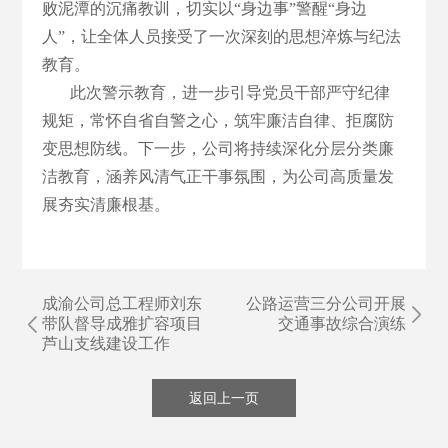
败泥潭的沉痛教训，切实以“身边事”警醒“身边
人”，让全体人员接受了一次深刻的思想淬炼与纪法
教育。
此次警示教育，进一步引导党员干部严守纪律
规矩，常怀自省自警之心，筑牢廉洁自律、拒腐防
变思想防线。下一步，公司将持续深化分层分类廉
洁教育，涵养风清气正干事氛围，为公司高质量发
展夯实清廉根基。
成渝公司总工程师刘东
公路运营三分公司开展
带队督导成雅扩容项目
交通事故综合演练
芦山支线建设工作
返回上一页