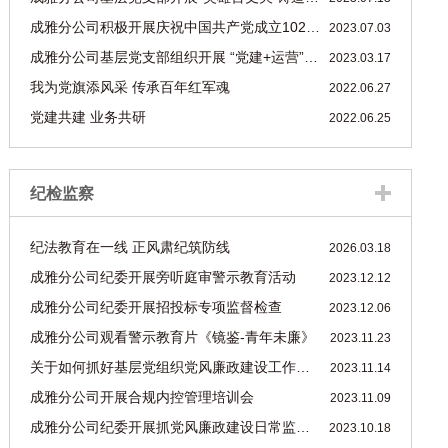
成雅分公司积极开展庆祝中国共产党成立102周年系列活动
2023.07.03
成雅分公司基层党支部组织开展 “党建+运营”主题党日活动
2023.03.17
我为党旗添风采 传承百年红军魂
2022.06.27
党建共建 业务共研
2022.06.25
纪检监察
纪法教育在一线 正风肃纪筑防线
2026.03.18
成雅分公司纪委开展旁听庭审警示教育活动
2023.12.12
成雅分公司纪委开展招投标专项监督检查
2023.12.06
成雅分公司观看警示教育片《镜鉴-青年未廉》
2023.11.23
关于如何抓好基层党组织党风廉政建设工作的思考
2023.11.14
成雅分公司开展合规内控管理培训会
2023.11.09
成雅分公司纪委开展抓党风廉政建设日常监督检查
2023.10.18