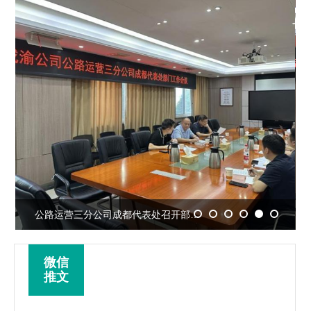
公路运营三分公司成都代表处召开部门工作会议
微信
推文