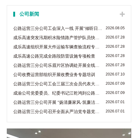
公司新闻
公路运营三分公司工会深入一线 开展“倾听日”活动
2026.08.05
成乐高速突发汛期积水险情路产管护队员快速处置筑牢安全防线
2026.07.28
成乐高速组织开展大件运输车辆查验流程专项培训
2026.07.28
成乐高速公路完成全路段防雷设施专项检查
2026.07.28
公路运营三分公司乐眉片区协调处开展全线桥涵限高专项排查
2026.07.28
公司收费运营部组织开展收费业务专题培训
2026.07.10
公路运营三分公司工会三届三次会员代表大会暨职工代表大会顺利召开
2026.07.09
成渝公司党委委员、纪委书记江乾鸿到公路运营三分公司讲授专题党课
2026.07.09
公路运营三分公司开展 “扬清廉家风·筑廉洁家庭”家庭助廉活动
2026.07.01
公路运营三分公司召开全面从严治党专题党委（扩大）会
2026.07.01