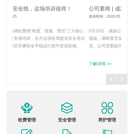
得！
公司要闻 | 成渝公司总工程师刘东带队督导成雅扩容项目芦山支线建设工作
发布时间：2026.05.21
任”三大核心，
5月20日，成渝公司总工程师刘东带队赴成雅扩容项目施工
驶员安全意识
现场，调研督导安全生产、质量管控及施工组织推进情
坚实防线。
况。公司党委副书记、总经理赵平，副总经理吴昱翰陪
同。
了解详情 >>
收费管理
安全管理
养护管理