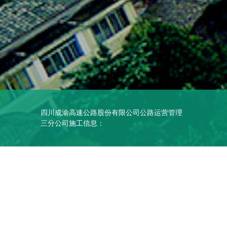
四川成渝高速公路股份有限公司公路运营管理
三分公司施工信息：
发布时间：2024/11/04 07:19
公司新闻
公路运营三分公司工会深入一线 开展“倾听日”活动
2026.08
成乐高速突发汛期积水险情路产管护队员快速处置筑牢安全防线
2026.07