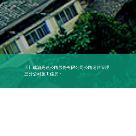
四川成渝高速公路股份有限公司公路运营管理
三分公司施工信息：
发布时间：2024/11/04 07:19
公司新闻
公路运营三分公司工会深入一线 开展“倾听日”活动
2026.08
成乐高速突发汛期积水险情路产管护队员快速处置筑牢安全防线
2026.07