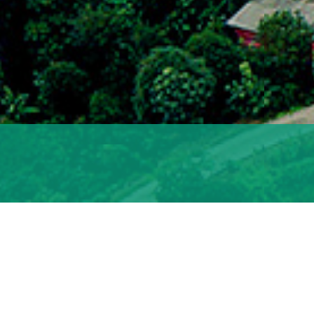
.05
.28