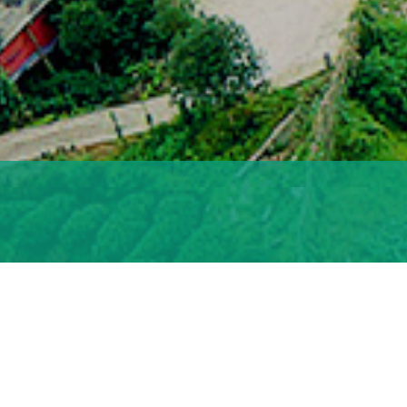
微信
推文