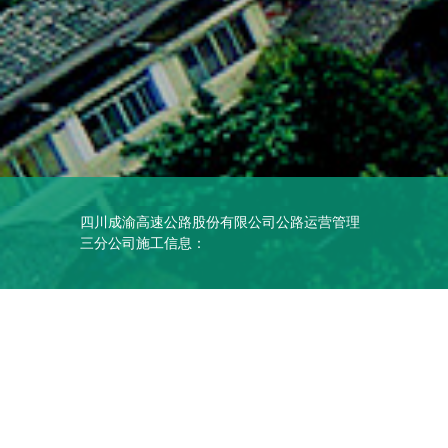
四川成渝高速公路股份有限公司公路运营管理
三分公司施工信息：
发布时间：2024/11/04 07:19
公司新闻
公路运营三分公司工会深入一线 开展“倾听日”活动
2026.08
成乐高速突发汛期积水险情路产管护队员快速处置筑牢安全防线
2026.07